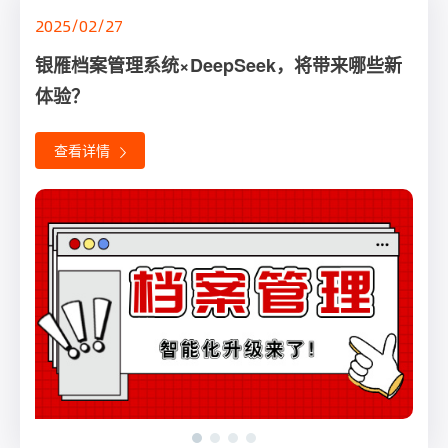
2025/02/27
2024/10/14
2024/08/01
2024/08/01
银雁档案管理系统×DeepSeek，将带来哪些新
档案职业技能大比拼，“银雁科技杯”第四届山东
别问了，这就告诉你建设数字档案室的秘诀！
银雁科技助力“2024国际档案研修班”成功举
体验？
省竞赛圆满落幕！
办，速览~
查看详情
查看详情
查看详情
查看详情