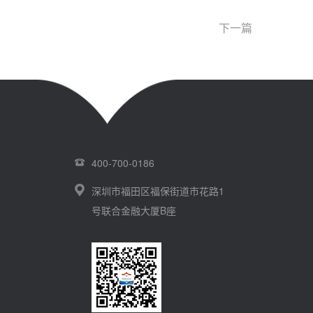
下一篇
400-700-0186
深圳市福田区福保街道市花路1
号联合金融大厦B座