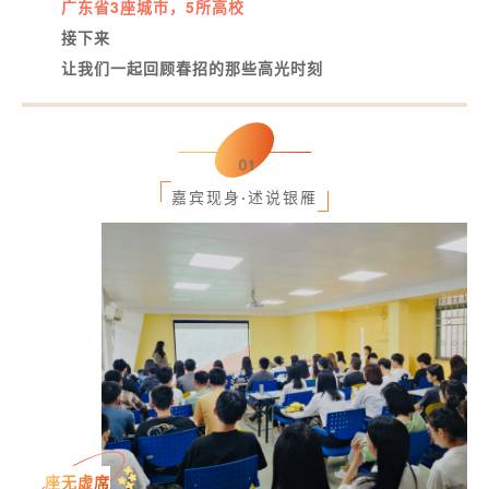
广东省
3座城市，5所高校
接下来
让我们一起回顾春招的那些高光时刻
01
嘉宾现身
·
述说银雁
座无虚席