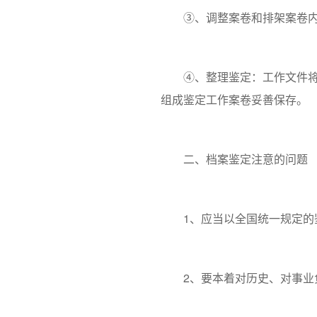
③、调整案卷和排架案卷内凡
④、整理鉴定：工作文件将鉴
组成鉴定工作案卷妥善保存。
二、档案鉴定注意的问题
1、应当以全国统一规定的鉴
2、要本着对历史、对事业负